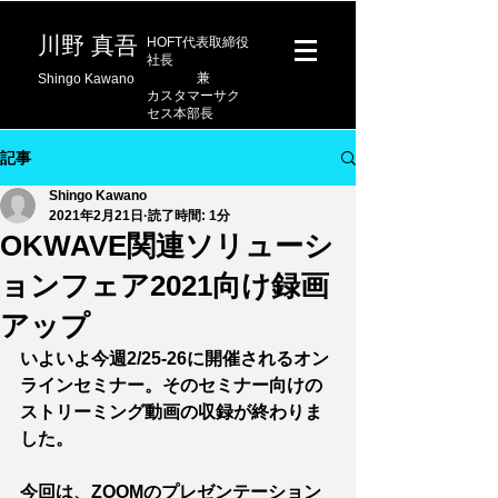
​川野 真吾
​HOFT代表取締役
社長
兼
Shingo Kawano
カスタマーサク
セス本部長
記事
Shingo Kawano
2021年2月21日
読了時間: 1分
OKWAVE関連ソリューシ
ョンフェア2021向け録画
アップ
いよいよ今週2/25-26に開催されるオン
ラインセミナー。そのセミナー向けの
ストリーミング動画の収録が終わりま
した。
今回は、ZOOMのプレゼンテーション