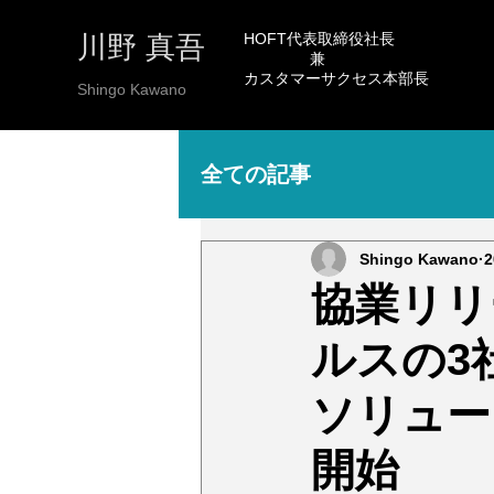
​HOFT代表取締役社長
​川野 真吾
兼
カスタマーサクセス本部長
Shingo Kawano
全ての記事
Shingo Kawano
協業リリ
ルスの3
ソリュー
開始